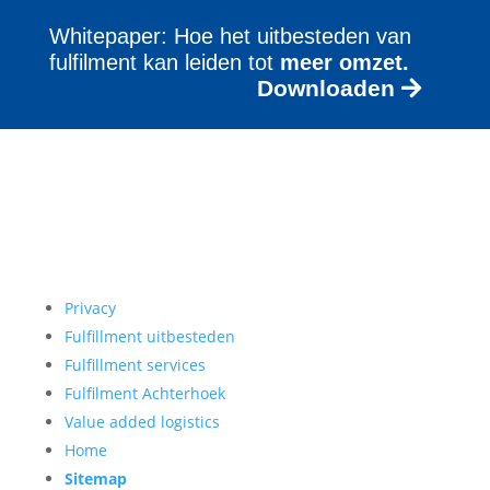
Whitepaper: Hoe het uitbesteden van
fulfilment kan leiden tot
meer omzet.
Downloaden
Privacy
Fulfillment uitbesteden
Fulfillment services
Fulfilment Achterhoek
Value added logistics
Home
Sitemap